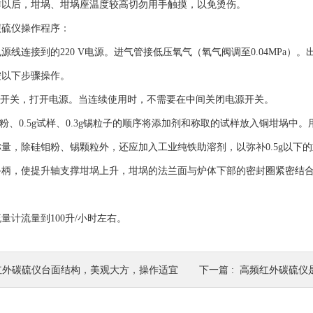
后，坩埚、坩埚座温度较高切勿用手触摸，以免烫伤。
硫仪操作程序：
连接到的220 V电源。进气管接低压氧气（氧气阀调至0.04MPa）
按以下步骤操作。
开关，打开电源。当连续使用时，不需要在中间关闭电源开关。
粉、0.5g试样、0.3g锡粒子的顺序将添加剂和称取的试样放入铜坩埚
量，除硅钼粉、锡颗粒外，还应加入工业纯铁助溶剂，以弥补0.5g以下
，使提升轴支撑坩埚上升，坩埚的法兰面与炉体下部的密封圈紧密结
。
计流量到100升/小时左右。
红外碳硫仪台面结构，美观大方，操作适宜
下一篇 :
高频红外碳硫仪是