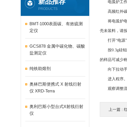
新品推荐
电弧炉工作以
PRODUCTS
高频红外碳
将电弧炉电源线
BMT-1000表面碳、有效硫测
定仪
壳未装料，请
打开“电源”
GCS878 金属中碳化物、碳酸
按0.3g硅钼
盐测定仪
的样品可减少称
纯铁助熔剂
向下拉动手柄
进入程序
奥林巴斯便携式 X 射线衍射
观察调整流量
仪 XRD-Terra
奥利巴斯小型台式X射线衍射
上一篇 :
仪