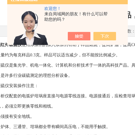
欢迎您！
高频红外碳硫仪是高科技产品
来自局域网的朋友！有什么可以帮
助您的吗？
更新时间：2022-01-27 点击次数：
频红外碳硫仪
使用添加剂的加入添加剂有助于样品燃烧，提高炉温，提高CO
量约为每克样品0.3克。样品可以适当减少，但不能按比例减少。
仪是集光学、机电一体化、计算机和分析技术于一体的高科技产品。具
。是许多行业碳硫测定的理想分析设备。
仪安装操作注意：
仪配套的电弧炉坩埚座直接与电源零线连接。电源接通后，应检查坩埚
电，必须立即更换零线和相线。
须接有安全地线。
体、三通管、坩埚都全带有瞬间高压电，不能用手触摸。