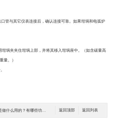
。出口管与其它仪表连接后，确认连接可靠。如果坩埚和电弧炉
中。用坩埚夹夹住坩埚上部，并将其移入坩埚座中。（如含碳量高
的重量。）
合。
做什么用的？有哪些功能特点
返回顶部
返回列表