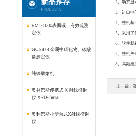
新品推荐
2、动态显示
PRODUCTS
3、进口电子
4、整机基于
BMT-1000表面碳、有效硫测
定仪
5、采用了低
6、软件新颖
GCS878 金属中碳化物、碳酸
7、整机关键
盐测定仪
8、高频感应
纯铁助熔剂
上一篇 :
奥林巴斯便携式 X 射线衍射
仪 XRD-Terra
奥利巴斯小型台式X射线衍射
仪