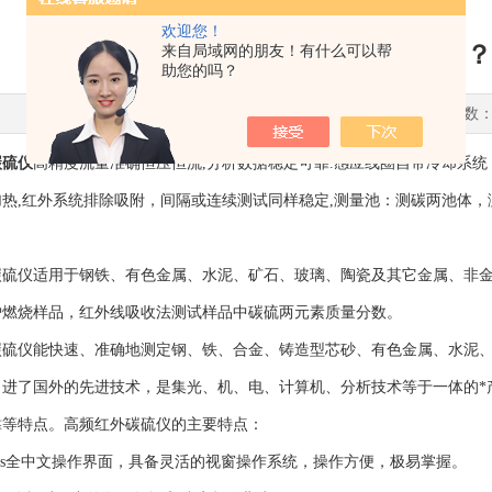
欢迎您！
高频红外碳硫仪是做什么用的？
来自局域网的朋友！有什么可以帮
助您的吗？
更新时间：2022-01-25 点击次数：
碳硫仪
高精度流量准确恒压恒流,分析数据稳定可靠.感应线圈自带冷却系统
热,红外系统排除吸附，间隔或连续测试同样稳定,测量池：测碳两池体，
仪适用于钢铁、有色金属、水泥、矿石、玻璃、陶瓷及其它金属、非金
炉燃烧样品，红外线吸收法测试样品中碳硫两元素质量分数。
仪能快速、准确地测定钢、铁、合金、铸造型芯砂、有色金属、水泥、
引进了国外的先进技术，是集光、机、电、计算机、分析技术等于一体的*
靠等特点。高频红外碳硫仪的主要特点：
ws全中文操作界面，具备灵活的视窗操作系统，操作方便，极易掌握。