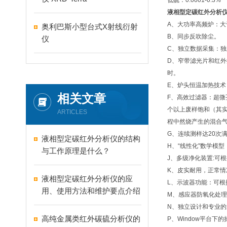
低硫：0.0001-0.3%
液相型定碳红外分析
A、大功率高频炉：大于
奥利巴斯小型台式X射线衍射
B、同步反吹除尘
。
仪
C、独立数据采集：独
D、窄带滤光片和红外
时。
E、炉头恒温加热技
相关文章
F、高效过滤器：超微
个以上废样饱和（其
ARTICLES
程中然烧产生的混合
G、连续测样达20次满足
液相型定碳红外分析仪的结构
H、“线性化"数学模
与工作原理是什么？
J、多级净化装置:可
K、皮实耐用，正常情
液相型定碳红外分析仪的应
L、示波器功能：可
用、使用方法和维护要点介绍
M、感应器防氧化处
N、独立设计和专业的
高纯金属类红外碳硫分析仪的
P、Window平台