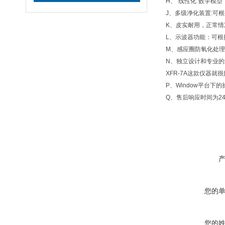
H、“线性化"数学模
J、多级净化装置:可
K、皮实耐用，正常情
L、示波器功能：可
M、感应圈防氧化处
N、独立设计和专业
XFR-7A这款仪器就很
P、Window平台
Q、售后响应时间为2
您的
您的