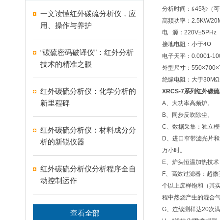
分析时间：≦45秒（
一文读懂红外碳硫分析仪，应
高频功率：2.5KW/2
用、操作与养护
电 源：220V±5PHz
接地电阻：小于4Ω
“碳硫密码破译仪”：红外分析
电子天平：0.0001-10
技术的精准之眼
外型尺寸：550×700×
绝缘电阻：大于30MΩ
红外碳硫分析仪：化学分析的
XRCS-7系列红外碳
新里程碑
A、大功率高频炉
。
B、同步反吹除尘
。
C、数据采集：独立模
红外碳硫分析仪：材料成分分
D、进口窄带滤光片和
析的新锐仪器
万小时。
E、炉头恒温加热技
红外碳硫分析仪分析程序全自
F、高效过滤器：超微
动控制运作
个以上废样饱和（其
程中然烧产生的混合
G、连续测样达20次满足
查看全部