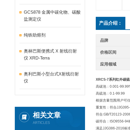
GCS878 金属中碳化物、碳酸
盐测定仪
产品介绍：
纯铁助熔剂
品牌
奥林巴斯便携式 X 射线衍射
价格区间
仪 XRD-Terra
应用领域
奥利巴斯小型台式X射线衍射
XRCS-7系列红外碳
仪
高碳池：0.001-99.99
高硫池：0.1-99.99 
根据含量范围用户可
重复性：符合JJG395-
相关文章
符合:GB/T20123-2006
碳符合：ISO9556-9
ARTICLES
满足JJG386-2016标