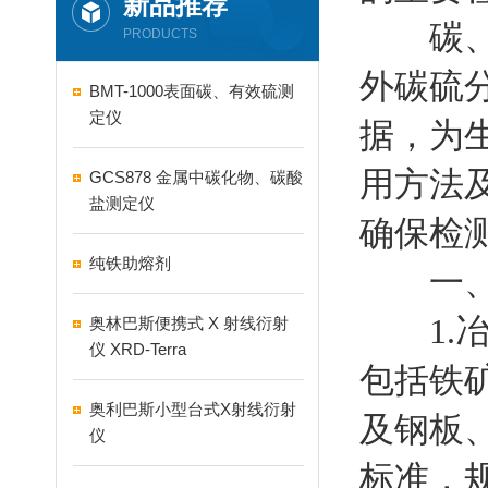
新品推荐
碳、硫
PRODUCTS
外碳硫
BMT-1000表面碳、有效硫测
定仪
据，为
用方法
GCS878 金属中碳化物、碳酸
盐测定仪
确保检
纯铁助熔剂
一、
1.冶
奥林巴斯便携式 X 射线衍射
仪 XRD-Terra
包括铁
奥利巴斯小型台式X射线衍射
及钢板
仪
标准，