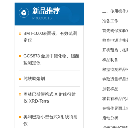
新品推荐
二、使用操作
PRODUCTS
准备工作
首先确保实验室
BMT-1000表面碳、有效硫测
定仪
检查电源连接是
开机预热，按照
GCS878 金属中碳化物、碳酸
样品制备
盐测定仪
根据待测样品性
纯铁助熔剂
称取适量样品放
加载样品
奥林巴斯便携式 X 射线衍射
将装有样品的坩
仪 XRD-Terra
在操作界面上输
奥利巴斯小型台式X射线衍射
启动分析
仪
点击“开始”按钮