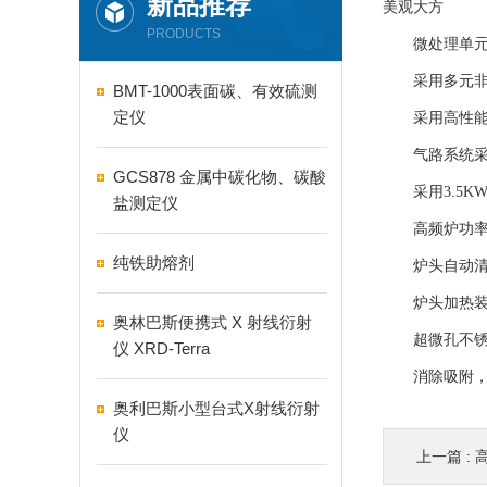
新品推荐
美观大方
PRODUCTS
微处理单元采用
采用多元非线
BMT-1000表面碳、有效硫测
定仪
采用高性能钽
气路系统采用
GCS878 金属中碳化物、碳酸
采用3.5K
盐测定仪
高频炉功率可
纯铁助熔剂
炉头自动清扫
炉头加热装置
奥林巴斯便携式 X 射线衍射
超微孔不锈钢
仪 XRD-Terra
消除吸附，开
奥利巴斯小型台式X射线衍射
仪
上一篇 :