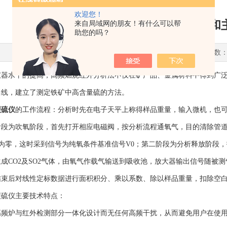
欢迎您！
高频红外碳硫仪工作流程和
来自局域网的朋友！有什么可以帮
助您的吗？
更新时间：2021-11-15 点击次数：
水平的提高，高频燃烧红外分析法不仅在矿产品、金属材料中得到广泛
曲线，建立了测定铁矿中高含量硫的方法。
碳硫仪
的工作流程：分析时先在电子天平上称得样品重量，输入微机，也
段为吹氧阶段，首先打开相应电磁阀，按分析流程通氧气，目的清除管道内残留
P为零，这时采到信号为纯氧条件基准信号V0；第二阶段为分析释放阶段
成CO2及SO2气体，由氧气作载气输送到吸收池，放大器输出信号随被
结束后对线性定标数据进行面积积分、乘以系数、除以样品重量，扣除空
仪主要技术特点：
炉与红外检测部分一体化设计而无任何高频干扰，从而避免用户在使用