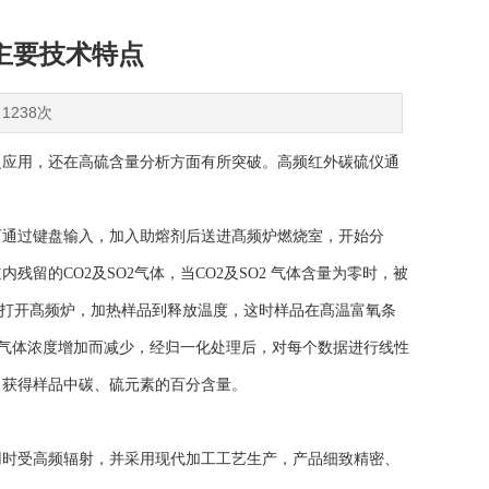
主要技术特点
1238次
应用，还在高硫含量分析方面有所突破。高频红外碳硫仪通
可通过键盘输入，加入助熔剂后送进髙频炉燃烧室，开始分
的CO2及SO2气体，当CO2及SO2 气体含量为零时，被
，打开髙频炉，加热样品到释放温度，这时样品在髙温富氧条
测气体浓度增加而减少，经归一化处理后，对每个数据进行线性
白获得样品中碳、硫元素的百分含量。
时受高频辐射，并采用现代加工工艺生产，产品细致精密、