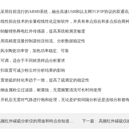
目前流行的ARM9系统，融合高速USB和以太网TCP/IP协议的双通
性拟合技术的全量程线性化定标软件，并具有单点拟合和多点拟合两种
酸锂热释电红外传感器，提高系统检测灵敏度
高精度流量控制器恒压恒流、分析数据稳定性
W风冷陶瓷功率管，加热功率稳定、可靠
调，适合于不同材质样品分析要求
装置可减少粉尘对分析结果的影响
使硫的转化率趋于一致，提高了硫测定的稳定性
金属粉尘过滤器，耐腐蚀，无需频繁清洗可长时间使用
机后无需对气路进行饱和处理，无论是炉前间隔分析还是连续分析都有
高频红外碳硫分析仪的用途和特点你知道吗？
下一篇 :
高频红外碳硫仪