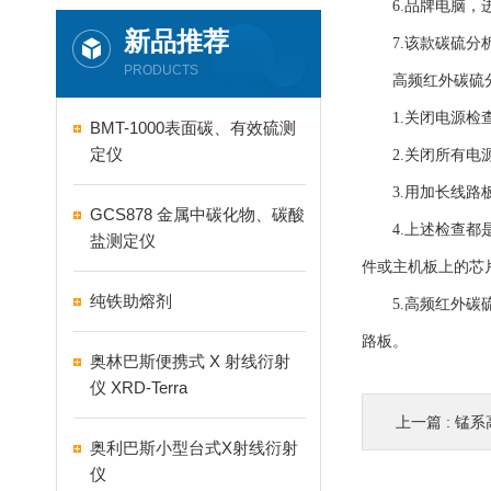
6.品牌电脑，进
新品推荐
7.该款碳硫分析
PRODUCTS
高频红外碳硫分
1.关闭电源检查
BMT-1000表面碳、有效硫测
定仪
2.关闭所有电源
3.用加长线路板
GCS878 金属中碳化物、碳酸
4.上述检查都是
盐测定仪
件或主机板上的芯
纯铁助熔剂
5.高频红外碳硫
路板。
奥林巴斯便携式 X 射线衍射
仪 XRD-Terra
上一篇 :
锰系高
奥利巴斯小型台式X射线衍射
仪