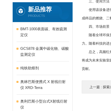
三、使用方法
新品推荐
使用该设备进行测
PRODUCTS
成样品的燃烧、二
四、市场前景
BMT-1000表面碳、有效硫测
定仪
随着全球环保意识
力。随着科技的进
GCS878 金属中碳化物、碳酸
总之，高频红外定
盐测定仪
将成为未来实验室
纯铁助熔剂
贡献。
奥林巴斯便携式 X 射线衍射
上一篇 :
探索未
仪 XRD-Terra
奥利巴斯小型台式X射线衍射
仪